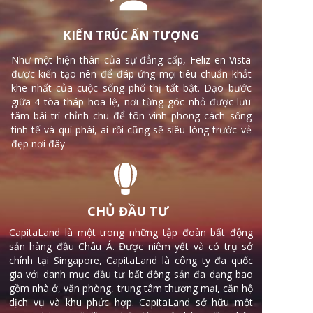
KIẾN TRÚC ẤN TƯỢNG
Như một hiện thân của sự đẳng cấp, Feliz en Vista
được kiến tạo nên để đáp ứng mọi tiêu chuẩn khắt
khe nhất của cuộc sống phố thị tất bật. Dạo bước
giữa 4 tòa tháp hoa lệ, nơi từng góc nhỏ được lưu
tâm bài trí chỉnh chu để tôn vinh phong cách sống
tinh tế và quí phái, ai rồi cũng sẽ siêu lòng trước vẻ
đẹp nơi đây
CHỦ ĐẦU TƯ
CapitaLand là một trong những tập đoàn bất động
sản hàng đầu Châu Á. Được niêm yết và có trụ sở
chính tại Singapore, CapitaLand là công ty đa quốc
gia với danh mục đầu tư bất động sản đa dạng bao
gồm nhà ở, văn phòng, trung tâm thương mại, căn hộ
dịch vụ và khu phức hợp. CapitaLand sở hữu một