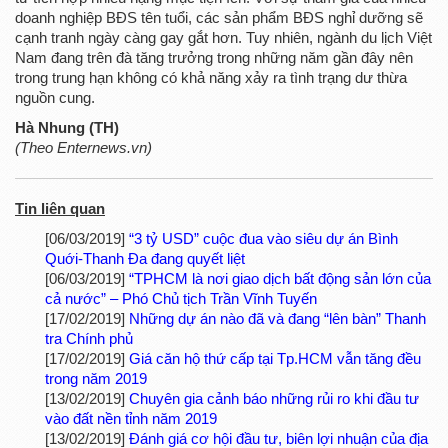
doanh nghiệp BĐS tên tuổi, các sản phẩm BĐS nghỉ dưỡng sẽ
cạnh tranh ngày càng gay gắt hơn. Tuy nhiên, ngành du lịch Việt
Nam đang trên đà tăng trưởng trong những năm gần đây nên
trong trung hạn không có khả năng xảy ra tình trạng dư thừa
nguồn cung.
Hà Nhung (TH)
(Theo Enternews.vn)
Tin liên quan
[06/03/2019]
“3 tỷ USD” cuộc đua vào siêu dự án Bình
Quới-Thanh Đa đang quyết liệt
[06/03/2019]
“TPHCM là nơi giao dịch bất động sản lớn của
cả nước” – Phó Chủ tịch Trần Vĩnh Tuyến
[17/02/2019]
Những dự án nào đã và đang “lên bàn” Thanh
tra Chính phủ
[17/02/2019]
Giá căn hộ thứ cấp tại Tp.HCM vẫn tăng đều
trong năm 2019
[13/02/2019]
Chuyên gia cảnh báo những rủi ro khi đầu tư
vào đất nền tỉnh năm 2019
[13/02/2019]
Đánh giá cơ hội đầu tư, biên lợi nhuận của địa