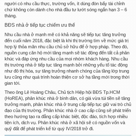
người có nhu cầu thực, trường vốn, ít dùng đòn bẩy tài chỉnh
chứ không còn dành cho nhà đầu tư lướt sóng ngắn hạn 3 – 6
tháng.
BĐS nhà ở tiếp tục chiếm ưu thế
Nhu cầu nhà ở mạnh mẽ có khả năng sẽ tiếp tục tăng trưởng
đến cuối năm 2018, đặc biệt là khi thị trường tìm về mức giá trị
hợp lý thỏa mãn nhu cầu chủ sở hữu để ở hợp pháp. Theo đó,
nguồn cung căn hộ mới tăng mạnh sẽ tác động đến tất cả phân
khúc và đáp ứng nhu cầu của mọi nhóm khách hàng. Nhu cầu
thị trường nhà ở tiếp tục tăng mạnh bởi những yếu tố tác động
như đô thị hóa, sự tăng trưởng nhanh chóng của tầng lớp trung
lưu cũng như quá trình hoàn thiện cơ sở hạ tầng mới trong thời
gian tới.
Theo ông Lê Hoàng Châu, Chủ tịch Hiệp hội BĐS Tp.HCM
(HoREA), phân khúc nhà ở bình dân, có giá vừa túi tiền sẽ tăng
trưởng mạnh, phân khúc nhà ở trung cấp tiếp tục giữ vai trò chủ
đạo của thị trường. Phân khúc nhà ở cao cấp cũng sẽ phát triển
theo hướng tạo ra đẳng cấp khác biệt, độc đáo, tích hợp nhiều
tiện ích, dịch vụ. Phân khúc nhà ở xã hội sẽ có nguồn vốn và
quỹ đất để phát triển kể từ quý IV/2018 trở đi.