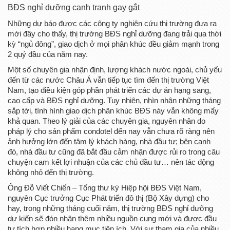
BĐS nghỉ dưỡng cạnh tranh gay gắt
Những dự báo được các công ty nghiên cứu thị trường đưa ra
mới đây cho thấy, thị trường BĐS nghỉ dưỡng đang trải qua thời
kỳ “ngủ đông”, giao dịch ở mọi phân khúc đều giảm mạnh trong
2 quý đầu của năm nay.
Một số chuyên gia nhận định, lượng khách nước ngoài, chủ yếu
đến từ các nước Châu Á vẫn tiếp tục tìm đến thị trường Việt
Nam, tạo điều kiện góp phần phát triển các dự án hạng sang,
cao cấp và BĐS nghỉ dưỡng. Tuy nhiên, nhìn nhận những tháng
sắp tới, tình hình giao dịch phân khúc BĐS này vẫn không mấy
khả quan. Theo lý giải của các chuyên gia, nguyên nhân do
pháp lý cho sản phẩm condotel đến nay vẫn chưa rõ ràng nên
ảnh hưởng lớn đến tâm lý khách hàng, nhà đầu tư; bên cạnh
đó, nhà đầu tư cũng đã bắt đầu cảm nhận được rủi ro trong câu
chuyện cam kết lợi nhuận của các chủ đầu tư… nên tác động
không nhỏ đến thị trường.
Ông Đỗ Viết Chiến – Tổng thư ký Hiệp hội BĐS Việt Nam,
nguyên Cục trưởng Cục Phát triển đô thị (Bộ Xây dựng) cho
hay, trong những tháng cuối năm, thị trường BĐS nghỉ dưỡng
dự kiến sẽ đón nhận thêm nhiều nguồn cung mới và được đầu
tư tích hợp nhiều hạng mục tiện ích. Với sự tham gia của nhiều