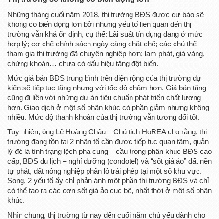
Những tháng cuối năm 2018, thị trường BĐS được dự báo sẽ
không có biến động lớn bởi những yếu tố liên quan đến thị
trường vẫn khá ổn định, cụ thể: Lãi suất tín dụng đang ở mức
hợp lý; cơ chế chính sách ngày càng chặt chẽ; các chủ thể
tham gia thị trường đã chuyên nghiệp hơn; lạm phát, giá vàng,
chứng khoán… chưa có dấu hiệu tăng đột biến.
Mức giá bán BĐS trung bình trên diện rộng của thị trường dự
kiến sẽ tiếp tục tăng nhưng với tốc độ chậm hơn. Giá bán tăng
cũng đi liền với những dự án tiêu chuẩn phát triển chất lượng
hơn. Giao dịch ở một số phân khúc có phần giảm nhưng không
nhiều. Mức độ thanh khoản của thị trường vẫn tương đối tốt.
Tuy nhiên, ông Lê Hoàng Châu – Chủ tịch HoREA cho rằng, thị
trường đang tồn tại 2 nhân tố cần được tiếp tục quan tâm, quản
lý đó là tình trạng lệch pha cung – cầu trong phân khúc BĐS cao
cấp, BĐS du lịch – nghỉ dưỡng (condotel) và “sốt giá ảo” đất nền
tự phát, đất nông nghiệp phân lô trái phép tại một số khu vực.
Song, 2 yếu tố ấy chỉ phản ánh một phần thị trường BĐS và chỉ
có thể tạo ra các cơn sốt giá ảo cục bộ, nhất thời ở một số phân
khúc.
Nhìn chung, thị trường từ nay đến cuối năm chủ yếu dành cho