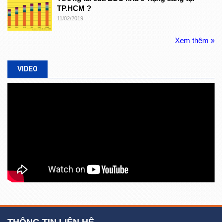
TP.HCM ?
11/02/2019
Xem thêm »
VIDEO