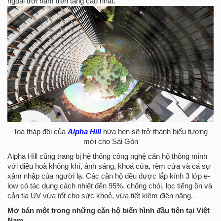
ngoài trời nằm trên tầng cao nhất.
Toà tháp đôi của
Alpha Hill
hứa hẹn sẽ trở thành biểu tượng
mới cho Sài Gòn
Alpha Hill cũng trang bị hệ thống công nghệ căn hộ thông minh
với điều hoà không khí, ánh sáng, khoá cửa, rèm cửa và cả sự
xâm nhập của người lạ. Các căn hộ đều được lắp kính 3 lớp e-
low có tác dụng cách nhiệt đến 95%, chống chói, lọc tiếng ồn và
cản tia UV vừa tốt cho sức khoẻ, vừa tiết kiệm điện năng.
Mở bán một trong những căn hộ biến hình đầu tiên tại Việt
Nam