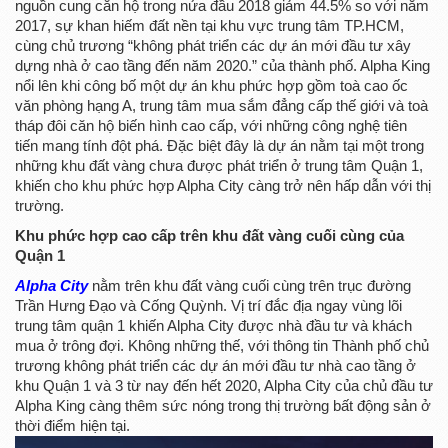
nguồn cung căn hộ trong nửa đầu 2018 giảm 44.5% so với năm
2017, sự khan hiếm đất nền tại khu vực trung tâm TP.HCM,
cùng chủ trương “không phát triển các dự án mới đầu tư xây
dựng nhà ở cao tầng đến năm 2020.” của thành phố. Alpha King
nổi lên khi công bố một dự án khu phức hợp gồm toà cao ốc
văn phòng hạng A, trung tâm mua sắm đẳng cấp thế giới và toà
tháp đôi căn hộ biến hình cao cấp, với những công nghệ tiên
tiến mang tính đột phá. Đặc biệt đây là dự án nằm tại một trong
những khu đất vàng chưa được phát triển ở trung tâm Quận 1,
khiến cho khu phức hợp Alpha City càng trở nên hấp dẫn với thị
trường.
Khu phức hợp cao cấp trên khu đất vàng cuối cùng của
Quận 1
Alpha City
nằm trên khu đất vàng cuối cùng trên trục đường
Trần Hưng Đạo và Cống Quỳnh. Vị trí đắc địa ngay vùng lõi
trung tâm quận 1 khiến Alpha City được nhà đầu tư và khách
mua ở trông đợi. Không những thế, với thông tin Thành phố chủ
trương không phát triển các dự án mới đầu tư nhà cao tầng ở
khu Quận 1 và 3 từ nay đến hết 2020, Alpha City của chủ đầu tư
Alpha King càng thêm sức nóng trong thị trường bất động sản ở
thời điểm hiện tại.