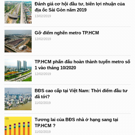
Đánh giá cơ hội đầu tư, biên lợi nhuận của
địa ốc Sài Gòn năm 2019
13/02/2019
Gỡ điểm nghẽn metro TP.HCM
12/02/2019
TP.HCM phấn đấu hoàn thành tuyến metro số
1 vào tháng 10/2020
12/02/2019
BĐS cao cấp tại Việt Nam: Thời điểm đầu tư
đã tới?
11/02/2019
Tương lai của BĐS nhà ở hạng sang tại
TP.HCM ?
11/02/2019