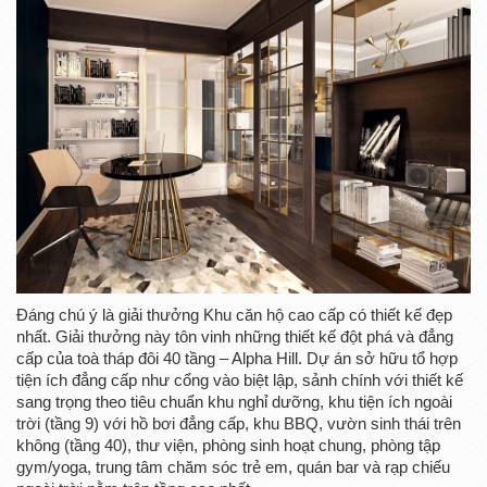
Đáng chú ý là giải thưởng Khu căn hộ cao cấp có thiết kế đẹp
nhất. Giải thưởng này tôn vinh những thiết kế đột phá và đẳng
cấp của toà tháp đôi 40 tầng – Alpha Hill. Dự án sở hữu tổ hợp
tiện ích đẳng cấp như cổng vào biệt lập, sảnh chính với thiết kế
sang trọng theo tiêu chuẩn khu nghỉ dưỡng, khu tiện ích ngoài
trời (tầng 9) với hồ bơi đẳng cấp, khu BBQ, vườn sinh thái trên
không (tầng 40), thư viện, phòng sinh hoạt chung, phòng tập
gym/yoga, trung tâm chăm sóc trẻ em, quán bar và rạp chiếu