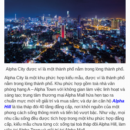
Alpha City được ví là một thành phố nằm trong lòng thành phố.
Alpha City là một khu phức hợp kiểu mẫu, được ví là thành phố
nằm trong lòng thành phố. Khu phức hợp gồm toà nhà văn
phòng hạng A – Alpha Town với không gian làm việc linh hoạt và
sáng tạo; trung tâm thương mại Alpha Mall hứa hẹn tạo ra
chuẩn mực mới về giải trí và mua sắm; và dự án căn hộ
Alpha
Hill
là tòa tháp đôi 40 tầng đẳng cấp, nơi khởi nguồn của một
phong cách sống thông minh và tiến bộ vượt bậc. Như vậy, mọi
nhu cầu sống đều được tích hợp trong một khu phức hợp đẳng
cấp, kiểu mẫu chưa từng có: sống tại toà tháp đôi Alpha Hill, làm
việc tại Alpha Town và giải trí tại Alpha Mall.