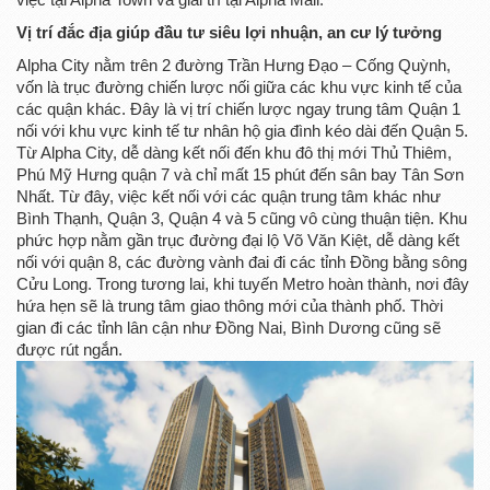
Vị trí đắc địa giúp đầu tư siêu lợi nhuận, an cư lý tưởng
Alpha City nằm trên 2 đường Trần Hưng Đạo – Cống Quỳnh,
vốn là trục đường chiến lược nối giữa các khu vực kinh tế của
các quận khác. Đây là vị trí chiến lược ngay trung tâm Quận 1
nối với khu vực kinh tế tư nhân hộ gia đình kéo dài đến Quận 5.
Từ Alpha City, dễ dàng kết nối đến khu đô thị mới Thủ Thiêm,
Phú Mỹ Hưng quận 7 và chỉ mất 15 phút đến sân bay Tân Sơn
Nhất. Từ đây, việc kết nối với các quận trung tâm khác như
Bình Thạnh, Quận 3, Quận 4 và 5 cũng vô cùng thuận tiện. Khu
phức hợp nằm gần trục đường đại lộ Võ Văn Kiệt, dễ dàng kết
nối với quận 8, các đường vành đai đi các tỉnh Đồng bằng sông
Cửu Long. Trong tương lai, khi tuyến Metro hoàn thành, nơi đây
hứa hẹn sẽ là trung tâm giao thông mới của thành phố. Thời
gian đi các tỉnh lân cận như Đồng Nai, Bình Dương cũng sẽ
được rút ngắn.