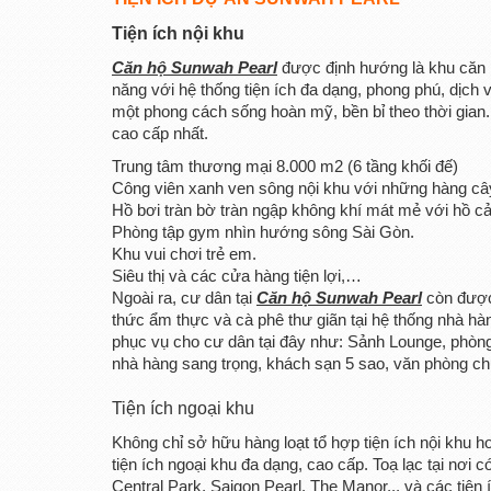
Tiện ích nội khu
Căn hộ Sunwah Pearl
được định hướng là khu căn 
năng với hệ thống tiện ích đa dạng, phong phú, dịc
một phong cách sống hoàn mỹ, bền bỉ theo thời gia
cao cấp nhất.
Trung tâm thương mại 8.000 m2 (6 tầng khối đế)
Công viên xanh ven sông nội khu với những hàng cây
Hồ bơi tràn bờ tràn ngập không khí mát mẻ với hồ c
Phòng tập gym nhìn hướng sông Sài Gòn.
Khu vui chơi trẻ em.
Siêu thị và các cửa hàng tiện lợi,…
Ngoài ra, cư dân tại
Căn hộ Sunwah Pearl
còn được
thức ẩm thực và cà phê thư giãn tại hệ thống nhà hà
phục vụ cho cư dân tại đây như: Sảnh Lounge, phòng
nhà hàng sang trọng, khách sạn 5 sao, văn phòng c
Tiện ích ngoại khu
Không chỉ sở hữu hàng loạt tổ hợp tiện ích nội khu h
tiện ích ngoại khu đa dạng, cao cấp. Toạ lạc tại n
Central Park, Saigon Pearl, The Manor,.. và các tiện