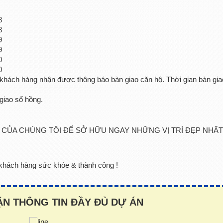
8
8
9
9
0
0
khách hàng nhận được thông báo bàn giao căn hộ. Thời gian bàn gia
giao sổ hồng.
N CỦA CHÚNG TÔI ĐỂ SỞ HỮU NGAY NHỮNG VỊ TRÍ ĐẸP NHẤ
khách hàng sức khỏe & thành công !
N THÔNG TIN ĐẦY ĐỦ DỰ ÁN