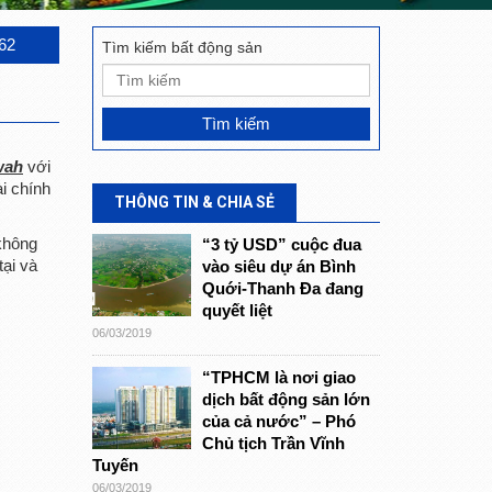
62
Tìm kiếm bất động sản
wah
với
ài chính
THÔNG TIN & CHIA SẺ
không
“3 tỷ USD” cuộc đua
tại và
vào siêu dự án Bình
Quới-Thanh Đa đang
quyết liệt
06/03/2019
“TPHCM là nơi giao
dịch bất động sản lớn
của cả nước” – Phó
Chủ tịch Trần Vĩnh
Tuyến
06/03/2019