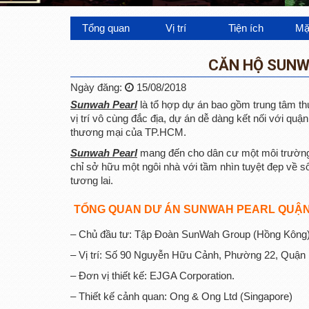
Tổng quan
Vị trí
Tiện ích
Mặ
CĂN HỘ SUNW
Ngày đăng:
15/08/2018
Sunwah Pearl
là tổ hợp dự án bao gồm trung tâm t
vị trí vô cùng đắc địa, dự án dễ dàng kết nối với quậ
thương mại của TP.HCM.
Sunwah Pearl
mang đến cho dân cư một môi trường s
chỉ sở hữu một ngôi nhà với tầm nhìn tuyệt đẹp về sôn
tương lai.
TỔNG QUAN DƯ ÁN SUNWAH PEARL QUẬN
– Chủ đầu tư: Tập Đoàn SunWah Group (Hồng Kông)
– Vị trí: Số 90 Nguyễn Hữu Cảnh, Phường 22, Quận 
– Đơn vị thiết kế: EJGA Corporation.
– Thiết kế cảnh quan: Ong & Ong Ltd (Singapore)