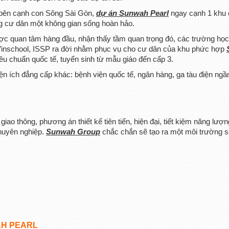
 bên cạnh con Sông Sài Gòn,
dự án Sunwah Pearl
ngay cạnh 1 khu
ng cư dân một không gian sống hoàn hảo.
ược quan tâm hàng đầu, nhận thấy tầm quan trọng đó, các trường học
Vinschool, ISSP ra đời nhằm phục vụ cho cư dân của khu phức hợp
iêu chuẩn quốc tế, tuyển sinh từ mẫu giáo đến cấp 3.
iện ích đẳng cấp khác: bệnh viện quốc tế, ngân hàng, ga tàu điện ng
, giao thông, phương án thiết kế tiên tiến, hiện đại, tiết kiệm năng lượ
chuyên nghiệp.
Sunwah Group
chắc chắn sẽ tạo ra một môi trường s
AH PEARL