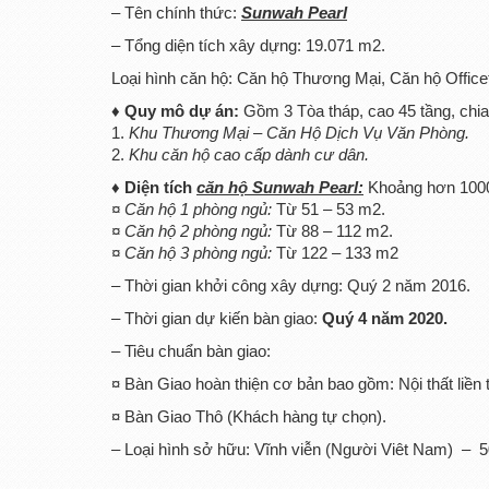
– Tên chính thức:
Sunwah Pearl
– Tổng diện tích xây dựng: 19.071 m2.
Loại hình căn hộ: Căn hộ Thương Mại, Căn hộ Officet
♦ Quy mô dự án:
Gồm 3 Tòa tháp, cao 45 tầng, chia
1.
Khu Thương Mại – Căn Hộ Dịch Vụ Văn Phòng.
2.
Khu căn hộ cao cấp dành cư dân.
♦ Diện tích
căn hộ Sunwah Pearl:
Khoảng hơn 1000 
¤ Căn hộ 1 phòng ngủ:
Từ 51 – 53 m2.
¤ Căn hộ 2 phòng ngủ:
Từ 88 – 112 m2.
¤ Căn hộ 3 phòng ngủ:
Từ 122 – 133 m2
– Thời gian khởi công xây dựng: Quý 2 năm 2016.
– Thời gian dự kiến bàn giao:
Quý 4 năm 2020.
– Tiêu chuẩn bàn giao:
¤ Bàn Giao hoàn thiện cơ bản bao gồm: Nội thất liề
¤ Bàn Giao Thô (Khách hàng tự chọn).
– Loại hình sở hữu: Vĩnh viễn (Người Viêt Nam) – 