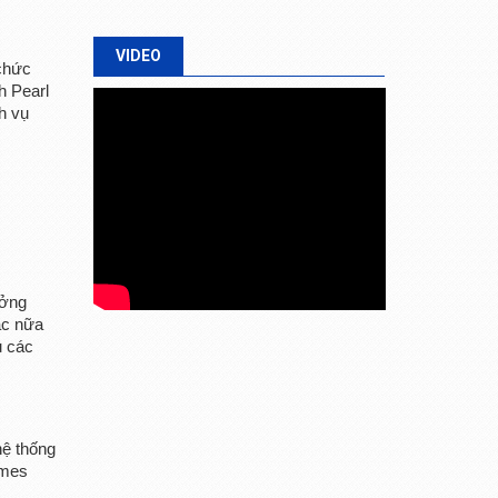
VIDEO
 chức
h Pearl
h vụ
ưởng
ác nữa
ủ các
ệ thống
omes