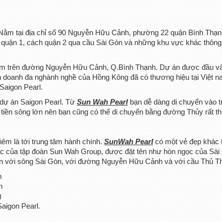
Nằm tại địa chỉ số 90 Nguyễn Hữu Cảnh, phường 22 quận Bình Thạn
m quận 1, cách quận 2 qua cầu Sài Gòn và những khu vực khác thông
ằm trên đường Nguyễn Hữu Cảnh, Q.Bình Thạnh. Dự án được đầu v
h doanh đa nghành nghề của Hồng Kông đã có thương hiệu tại Việt n
Saigon Pearl.
 dự án Saigon Pearl. Từ
Sun Wah Pearl
bạn dễ dàng di chuyển vào t
tiền sông lớn nên bạn cũng có thể di chuyển bằng đường Thủy rất t
iêm là tới trung tâm hành chính.
SunWah Pearl
có một vẻ đẹp khác
tác của tập đoàn Sun Wah Group, được đặt tên như hòn ngọc của Sài
n với sông Sài Gòn, với đường Nguyễn Hữu Cảnh và với cầu Thủ T
h
n
)
aigon Pearl.