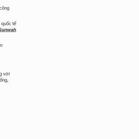
 công
 quốc tế
Sunwah
ầm
ng với
ống,