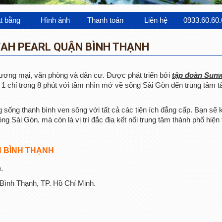
t bằng
Hình ảnh
Thanh toán
Liên hệ
0933.60.60.
AH PEARL QUẬN BÌNH THẠNH
hương mại, văn phòng và dân cư. Được phát triển bởi
tập đoàn Sun
n 1 chỉ trong 8 phút với tầm nhìn mở về sông Sài Gòn đến trung tâm t
ống thanh bình ven sông với tất cả các tiện ích đẳng cấp. Bạn sẽ 
g Sài Gòn, mà còn là vị trí đắc địa kết nối trung tâm thành phố hiện 
 BÌNH THẠNH
.
Bình Thạnh, TP. Hồ Chí Minh.