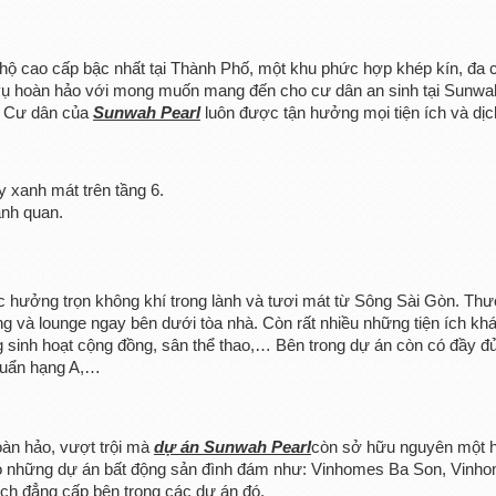
hộ cao cấp bậc nhất tại Thành Phố, một khu phức hợp khép kín, đa
h vụ hoàn hảo với mong muốn mang đến cho cư dân an sinh tại Sunwa
n. Cư dân của
Sunwah Pearl
luôn được tận hưởng mọi tiện ích và dịc
 xanh mát trên tầng 6.
ảnh quan.
 hưởng trọn không khí trong lành và tươi mát từ Sông Sài Gòn. Th
ng và lounge ngay bên dưới tòa nhà. Còn rất nhiều những tiện ích kh
 sinh hoạt cộng đồng, sân thể thao,… Bên trong dự án còn có đầy đ
huẩn hạng A,…
oàn hảo, vượt trội mà
dự án Sunwah Pearl
còn sở hữu nguyên một h
ơi có những dự án bất động sản đình đám như: Vinhomes Ba Son, Vinh
 ích đẳng cấp bên trong các dự án đó.