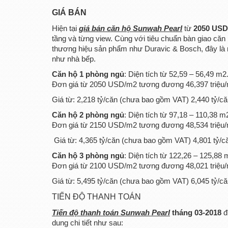
GIÁ BÁN
Hiện tại
giá bán căn hộ Sunwah Pearl
từ
2050 US
tầng và từng view. Cùng với tiêu chuẩn bàn giao căn 
thương hiệu sản phẩm như Duravic & Bosch, đây là nh
như nhà bếp.
Căn hộ 1 phòng ngủ
: Diện tích từ 52,59 – 56,49 m2
Đơn giá từ 2050 USD/m2 tương đương 46,397 triệu/
Giá từ: 2,218 tỷ/căn (chưa bao gồm VAT)
2,440 tỷ/c
Căn hộ 2 phòng ngủ
: Diện tích từ 97,18 – 110,38 m
Đơn giá từ 2150 USD/m2 tương đương 48,534 triệu/
Giá từ: 4,365 tỷ/căn (chưa bao gồm VAT) 4,801 tỷ/
Căn hộ 3 phòng ngủ
: Diện tích từ 122,26 – 125,88 
Đơn giá từ 2100 USD/m2 tương đương 48,021 triệu/
Giá từ: 5,495 tỷ/căn (chưa bao gồm VAT) 6,045 tỷ/c
TIẾN ĐỘ THANH TOÁN
Tiến độ thanh toán Sunwah Pearl
tháng 03-2018
đ
dung chi tiết như sau: