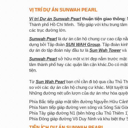
VỊ TRÍ DỰ ÁN SUNWAH PEARL
Vị trí Dự án Sunwah Pearl
thuận tiện giao thông
:
Thành phố Hồ Chí Minh.
Tiếp giáp với khu trung tâ
các trục đường lớn.
Sunwah Pearl
là dự án căn hộ chung cư cao cấp n
dựng bởi Tập đoàn
SUN WAH Group
. Tập đoàn kin
dự án do tập đoàn này đầu tư là
Sun Wah Tower
và 
Sunwah Pearl
sở hữu một vị trí đẹp nằm trước mặt
tâm thành phố hay các quận lân cận khác.Do có mặt 
tiện.
Từ
Sun Wah Pearl
bạn chỉ cần đi bộ qua cầu Thủ Th
so với các dự án căn hộ chung cư khác. Một tuyệt 
Những đường nét uốn lượn của dự án như hòa quyệ
Phía Bắc tiếp giáp mặt tiền đường Nguyễn Hữu Cản
Phía Nam tiếp giáp đường ven sông và Sông Sài Gò
Phía Tây giáp đường N1 (bên hông cầu Thủ Thiêm 1
Phía Đông giáp đường Võ Duy Ninh và khu biệt thự S
TIỆN ÍCH DỰ ÁN SUNWAH PEARL