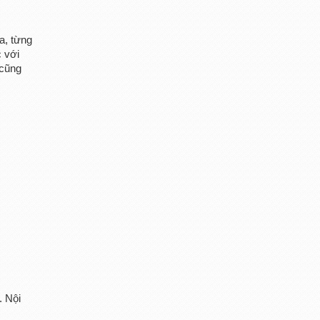
a, từng
c với
 cũng
. Nội