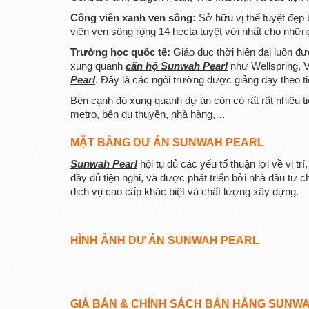
Công viên xanh ven sông:
Sở hữu vị thế tuyệt đẹp
viên ven sông rộng 14 hecta tuyệt vời nhất cho nhữ
Trường học quốc tế:
Giáo dục thời hiện đại luôn đ
xung quanh
căn hộ Sunwah Pearl
như Wellspring, 
Pearl
. Đây là các ngôi trường được giảng dạy theo t
Bên cạnh đó xung quanh dự án còn có rất rất nhiều t
metro, bến du thuyền, nhà hàng,…
MẶT BẰNG DƯ ÁN SUNWAH PEARL
Sunwah Pearl
hội tụ đủ các yếu tố thuận lợi về vị trí
đầy đủ tiện nghi, và được phát triển bởi nhà đầu tư 
dịch vụ cao cấp khác biệt và chất lượng xây dựng.
HÌNH ẢNH DƯ ÁN SUNWAH PEARL
GIÁ BÁN & CHÍNH SÁCH BÁN HÀNG SUNW