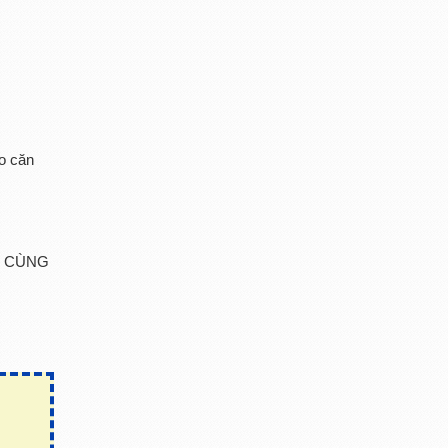
o căn
T CÙNG